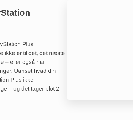
yStation
ayStation Plus
kke er til det, det næste
e – eller også har
ninger. Uanset hvad din
tion Plus ikke
e – og det tager blot 2