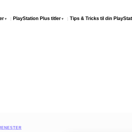
er
PlayStation Plus titler
Tips & Tricks til din PlaySta
JENESTER