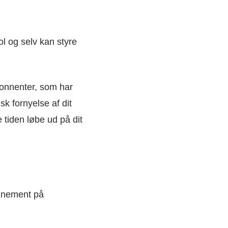
ol og selv kan styre
bonnenter, som har
k fornyelse af dit
 tiden løbe ud på dit
onnement på