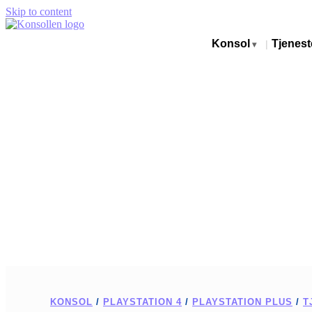
Skip to content
Konsol
Tjenest
KONSOL
/
PLAYSTATION 4
/
PLAYSTATION PLUS
/
T