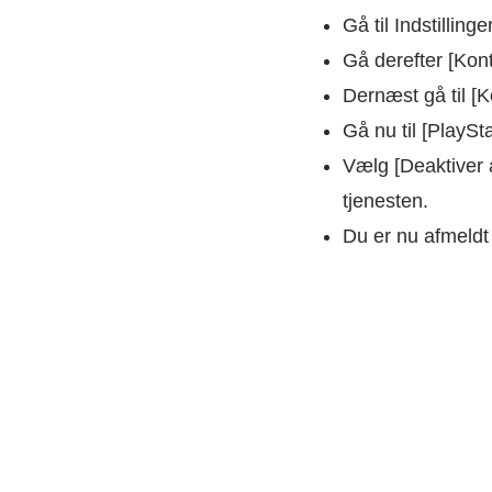
Gå til Indstillin
Gå derefter [Kon
Dernæst gå til [K
Gå nu til [PlayS
Vælg [Deaktiver a
tjenesten.
Du er nu afmeldt