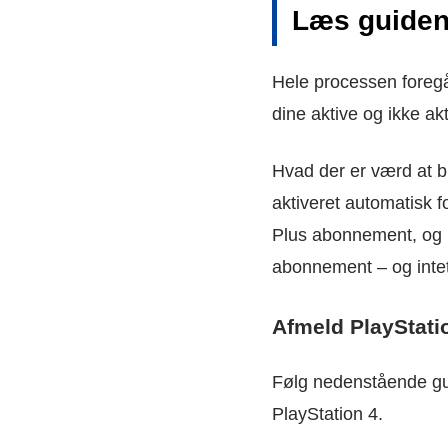
Læs guiden
Hele processen foregår
dine aktive og ikke akt
Hvad der er værd at bi
aktiveret automatisk f
Plus abonnement, og i
abonnement – og intet
Afmeld PlayStati
Følg nedenstående gu
PlayStation 4.