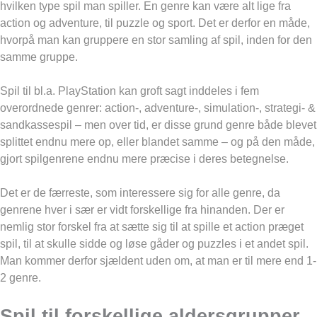
hvilken type spil man spiller. En genre kan være alt lige fra
action og adventure, til puzzle og sport. Det er derfor en måde,
hvorpå man kan gruppere en stor samling af spil, inden for den
samme gruppe.
Spil til bl.a. PlayStation kan groft sagt inddeles i fem
overordnede genrer: action-, adventure-, simulation-, strategi- &
sandkassespil – men over tid, er disse grund genre både blevet
splittet endnu mere op, eller blandet samme – og på den måde,
gjort spilgenrene endnu mere præcise i deres betegnelse.
Det er de færreste, som interessere sig for alle genre, da
genrene hver i sær er vidt forskellige fra hinanden. Der er
nemlig stor forskel fra at sætte sig til at spille et action præget
spil, til at skulle sidde og løse gåder og puzzles i et andet spil.
Man kommer derfor sjældent uden om, at man er til mere end 1-
2 genre.
Spil til forskellige aldersgrupper