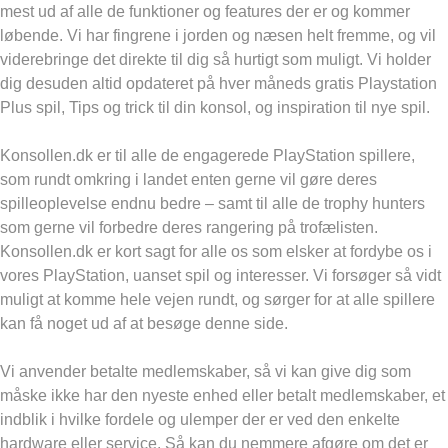
mest ud af alle de funktioner og features der er og kommer
løbende. Vi har fingrene i jorden og næsen helt fremme, og vil
viderebringe det direkte til dig så hurtigt som muligt. Vi holder
dig desuden altid opdateret på hver måneds gratis Playstation
Plus spil, Tips og trick til din konsol, og inspiration til nye spil.
Konsollen.dk er til alle de engagerede PlayStation spillere,
som rundt omkring i landet enten gerne vil gøre deres
spilleoplevelse endnu bedre – samt til alle de trophy hunters
som gerne vil forbedre deres rangering på trofælisten.
Konsollen.dk er kort sagt for alle os som elsker at fordybe os i
vores PlayStation, uanset spil og interesser. Vi forsøger så vidt
muligt at komme hele vejen rundt, og sørger for at alle spillere
kan få noget ud af at besøge denne side.
Vi anvender betalte medlemskaber, så vi kan give dig som
måske ikke har den nyeste enhed eller betalt medlemskaber, et
indblik i hvilke fordele og ulemper der er ved den enkelte
hardware eller service. Så kan du nemmere afgøre om det er